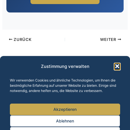
ZURÜCK
WEITER
Zustimmung verwalten
Wir verwenden Cookies und ähnliche Technologien, um Ihnen die
bestmögliche Erfahrung auf unserer Website zu bieten. Einige sind
Unsere Leistungen:
Baufinanzierung
·
Versicherungen
·
notwendig, andere helfen uns, die Website zu verbessern.
Altersvorsorge
·
Vermögensberatung
·
BU-Versicherung
·
Finanzrechner
Akzeptieren
Alle Standorte anzeigen ▼
Ablehnen
1