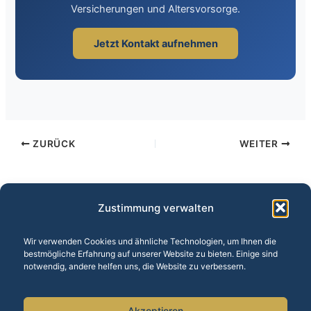
Versicherungen und Altersvorsorge.
Jetzt Kontakt aufnehmen
ZURÜCK
WEITER
Zustimmung verwalten
Wir verwenden Cookies und ähnliche Technologien, um Ihnen die
bestmögliche Erfahrung auf unserer Website zu bieten. Einige sind
Unsere Leistungen:
Baufinanzierung
·
Versicherungen
·
notwendig, andere helfen uns, die Website zu verbessern.
Altersvorsorge
·
Vermögensberatung
·
BU-Versicherung
·
Finanzrechner
Akzeptieren