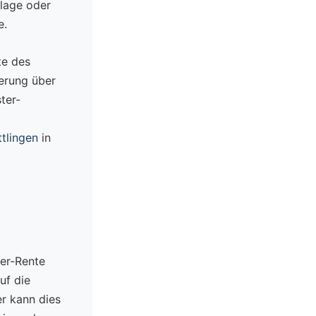
ulage oder
e.
te des
herung über
ter-
ttlingen
in
ter-Rente
uf die
er kann dies