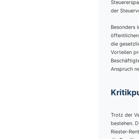
Steuererspa
der Steuervo
Besonders i
öffentliche
die gesetzl
Vorteilen pr
Beschäftigt
Anspruch n
Kritikp
Trotz der V
bestehen. D
Riester-Ren