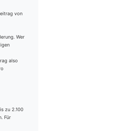
eitrag von
derung. Wer
tigen
rag also
ro
is zu 2.100
. Für