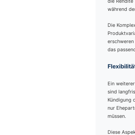
die Rendite 
während der
Die Komplexi
Produktvari
erschweren d
das passend
Flexibilit
Ein weiterer
sind langfr
Kündigung o
nur Ehepart
müssen.
Diese Aspek