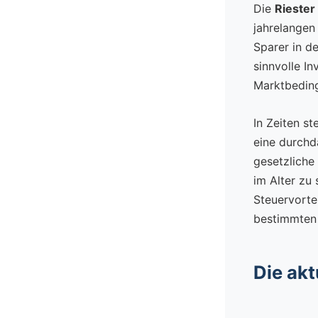
Die
Riester
jahrelangen
Sparer in d
sinnvolle I
Marktbeding
In Zeiten s
eine durchd
gesetzliche
im Alter zu 
Steuervortei
bestimmten
Die akt