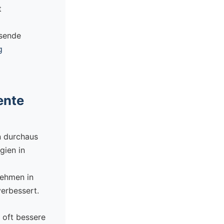
t
ssende
g
ente
 durchaus
gien in
nehmen in
erbessert.
 oft bessere