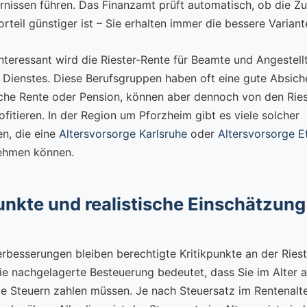
rnissen führen. Das Finanzamt prüft automatisch, ob die Z
rteil günstiger ist – Sie erhalten immer die bessere Variant
nteressant wird die Riester-Rente für Beamte und Angestell
n Dienstes. Diese Berufsgruppen haben oft eine gute Absic
iche Rente oder Pension, können aber dennoch von den Ries
ofitieren. In der Region um Pforzheim gibt es viele solcher
en, die eine
Altersvorsorge Karlsruhe
oder
Altersvorsorge E
ehmen können.
unkte und realistische Einschätzung
erbesserungen bleiben berechtigte Kritikpunkte an der Ries
ie nachgelagerte Besteuerung bedeutet, dass Sie im Alter a
te Steuern zahlen müssen. Je nach Steuersatz im Rentenalt