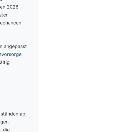
eten 2026
ster-
itechancen
en angepasst
rsvorsorge
ältig
mständen ab.
ngen.
n die