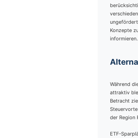
berücksicht
verschieden
ungefördert
Konzepte z
informieren.
Alterna
Während di
attraktiv bl
Betracht zie
Steuervorte
der Region 
ETF-Sparplä