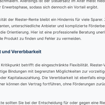
schmälern. Allerdings ist der Steuersatz im Alter meist niedr
 Erwerbsphase, sodass sich dennoch ein Vorteil ergibt.
tät der Riester-Rente bleibt ein Hindernis für viele Sparer.
anten, unterschiedliche Anbieter und komplizierte Förder
ie Orientierung. Hier ist eine professionelle Beratung unerl
e Produkt zu finden und Fehler zu vermeiden.
ät und Vererbbarkeit
 Kritikpunkt betrifft die eingeschränkte Flexibilität. Riester
istige Bindungen mit begrenzten Möglichkeiten zur vorzeiti
der Kapitalauszahlung. Die Vererbbarkeit ist ebenfalls eing
ner können den Vertrag fortführen, ohne Förderungen zurü
te sollten Sie bei der Entscheidung für oder gegen eine Ri