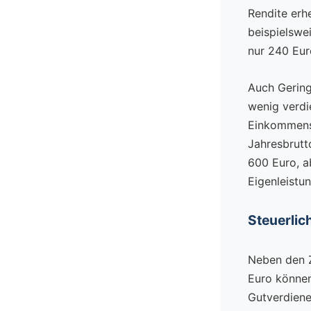
Rendite erhe
beispielswe
nur 240 Eur
Auch Gering
wenig verdi
Einkommens 
Jahresbrutt
600 Euro, a
Eigenleistun
Steuerlic
Neben den Zu
Euro können
Gutverdiene