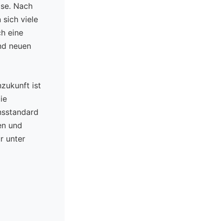
ase. Nach
sich viele
ch eine
und neuen
zukunft ist
ie
nsstandard
gen und
r unter