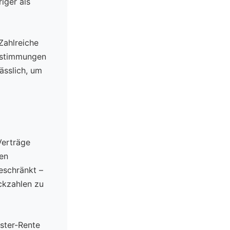
iger als
 Zahlreiche
bestimmungen
ässlich, um
-Verträge
gen
eschränkt –
ckzahlen zu
ester-Rente