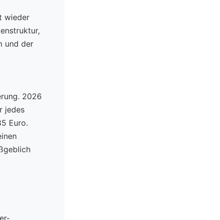
t wieder
enstruktur,
m und der
derung. 2026
r jedes
85 Euro.
einen
aßgeblich
er-