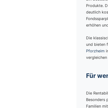
Produkte. D
deutlich ko
Fondssparpl
erhöhen und
Die klassis
und bieten 
Pforzheim
i
vergleichen 
Für wen
Die Rentabi
Besonders p
Familien mit