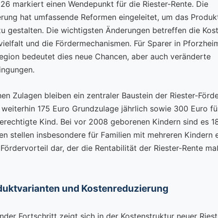
26 markiert einen Wendepunkt für die Riester-Rente. Die
rung hat umfassende Reformen eingeleitet, um das Produk
zu gestalten. Die wichtigsten Änderungen betreffen die Kost
vielfalt und die Fördermechanismen. Für Sparer in Pforzhei
gion bedeutet dies neue Chancen, aber auch veränderte
ngungen.
chen Zulagen bleiben ein zentraler Baustein der Riester-För
e weiterhin 175 Euro Grundzulage jährlich sowie 300 Euro fü
erechtigte Kind. Bei vor 2008 geborenen Kindern sind es 1
en stellen insbesondere für Familien mit mehreren Kindern 
Fördervorteil dar, der die Rentabilität der Riester-Rente m
duktvarianten und Kostenreduzierung
der Fortschritt zeigt sich in der Kostenstruktur neuer Riest