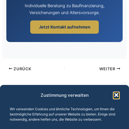
Individuelle Beratung zu Baufinanzierung,
Versicherungen und Altersvorsorge.
Jetzt Kontakt aufnehmen
ZURÜCK
WEITER
Zustimmung verwalten
Wir verwenden Cookies und ähnliche Technologien, um Ihnen die
bestmögliche Erfahrung auf unserer Website zu bieten. Einige sind
Unsere Leistungen:
Baufinanzierung
·
Versicherungen
·
notwendig, andere helfen uns, die Website zu verbessern.
Altersvorsorge
·
Vermögensberatung
·
BU-Versicherung
·