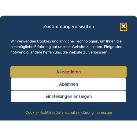
Zustimmung verwalten
Wir verwenden Cookies und ähnliche Technologien, um Ihnen die
bestmögliche Erfahrung auf unserer Website zu bieten. Einige sind
Unsere Leistungen:
Baufinanzierung
·
Versicherungen
·
notwendig, andere helfen uns, die Website zu verbessern.
Altersvorsorge
·
Vermögensberatung
·
BU-Versicherung
·
Finanzrechner
Akzeptieren
Alle Standorte anzeigen ▼
Ablehnen
1
Einstellungen anzeigen
Copyright © 2026 Allfinanz Karlsruhe – Francesco Meli |
Impressum
|
Datenschutz
Beratung anfragen
Finanz-Check
Cookie-Richtlinie
Datenschutzerklärung
Impressum