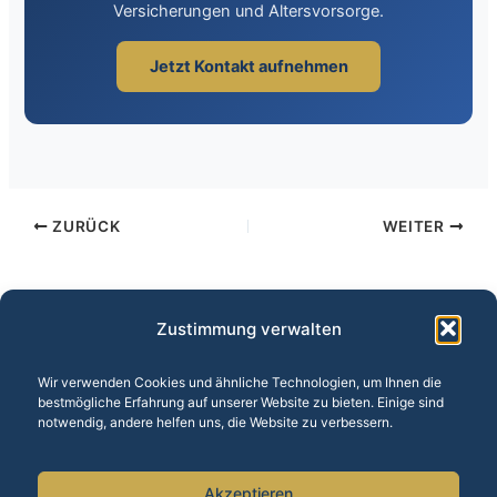
Versicherungen und Altersvorsorge.
Jetzt Kontakt aufnehmen
ZURÜCK
WEITER
Zustimmung verwalten
Wir verwenden Cookies und ähnliche Technologien, um Ihnen die
bestmögliche Erfahrung auf unserer Website zu bieten. Einige sind
Unsere Leistungen:
Baufinanzierung
·
Versicherungen
·
notwendig, andere helfen uns, die Website zu verbessern.
Altersvorsorge
·
Vermögensberatung
·
BU-Versicherung
·
Finanzrechner
Akzeptieren