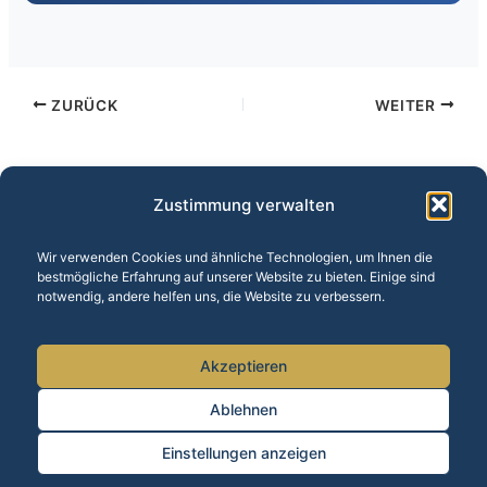
ZURÜCK
WEITER
Zustimmung verwalten
Wir verwenden Cookies und ähnliche Technologien, um Ihnen die
bestmögliche Erfahrung auf unserer Website zu bieten. Einige sind
Unsere Leistungen:
Baufinanzierung
·
Versicherungen
·
notwendig, andere helfen uns, die Website zu verbessern.
Altersvorsorge
·
Vermögensberatung
·
BU-Versicherung
·
Finanzrechner
Akzeptieren
Alle Standorte anzeigen ▼
Ablehnen
1
Einstellungen anzeigen
Copyright © 2026 Allfinanz Karlsruhe – Francesco Meli |